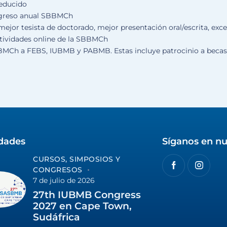
reducido
ngreso anual SBBMCh
ejor tesista de doctorado, mejor presentación oral/escrita, exc
ctividades online de la SBBMCh
BBMCh a FEBS, IUBMB y PABMB. Estas incluye patrocinio a becas 
idades
Síganos en nu
CURSOS, SIMPOSIOS Y
CONGRESOS
7 de julio de 2026
27th IUBMB Congress
2027 en Cape Town,
Sudáfrica