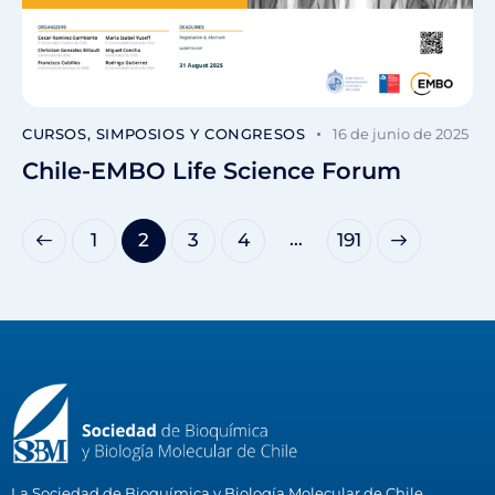
CURSOS, SIMPOSIOS Y CONGRESOS
16 de junio de 2025
Chile-EMBO Life Science Forum
…
1
2
3
4
>
191
La Sociedad de Bioquímica y Biología Molecular de Chile