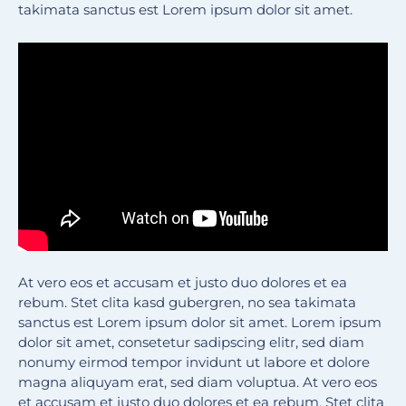
takimata sanctus est Lorem ipsum dolor sit amet.
At vero eos et accusam et justo duo dolores et ea
rebum. Stet clita kasd gubergren, no sea takimata
sanctus est Lorem ipsum dolor sit amet. Lorem ipsum
dolor sit amet, consetetur sadipscing elitr, sed diam
nonumy eirmod tempor invidunt ut labore et dolore
magna aliquyam erat, sed diam voluptua. At vero eos
et accusam et justo duo dolores et ea rebum. Stet clita