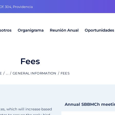
f. 304, Providencia
sotros
Organigrama
Reunión Anual
Oportunidades
Fees
E
...
GENERAL INFORMATION
FEES
Annual SBBMCh meeting
s, which will increase based
tes to secure the early-bird