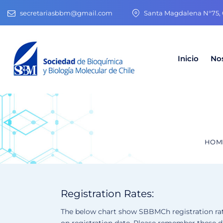
secretariasbbm@gmail.com
Santa Magdalena N°75, O
Inicio
No
HOM
Registration Rates:
The below chart show SBBMCh registration rate
on registration date. Please remember these da