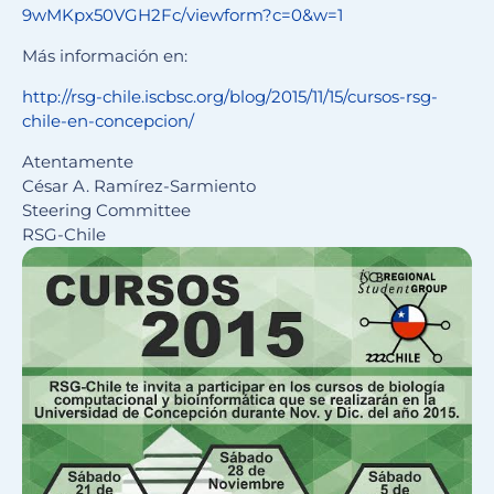
9wMKpx50VGH2Fc/viewform?c=0&w=
1
Más información en:
http://rsg-chile.iscbsc.org/
blog/2015/11/15/cursos-rsg-
chile-en-concepcion/
Atentamente
César A. Ramírez-Sarmiento
Steering Committee
RSG-Chile