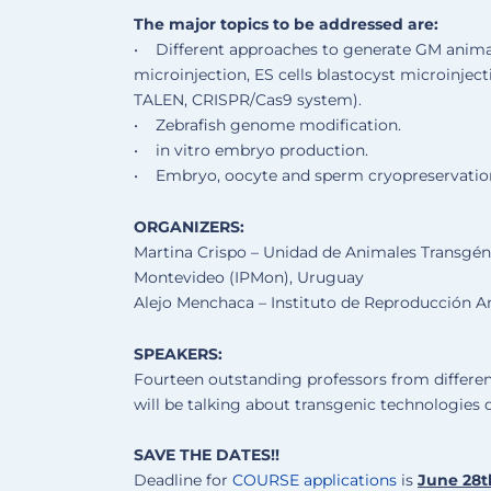
The major topics to be addressed are:
• Different approaches to generate GM anima
microinjection, ES cells blastocyst microinject
TALEN, CRISPR/Cas9 system).
• Zebrafish genome modification.
• in vitro embryo production.
• Embryo, oocyte and sperm cryopreservatio
ORGANIZERS:
Martina Crispo – Unidad de Animales Transgéni
Montevideo (IPMon), Uruguay
Alejo Menchaca – Instituto de Reproducción 
SPEAKERS:
Fourteen outstanding professors from differen
will be talking about transgenic technologies
SAVE THE DATES!!
Deadline for
COURSE applications
is
June 28t