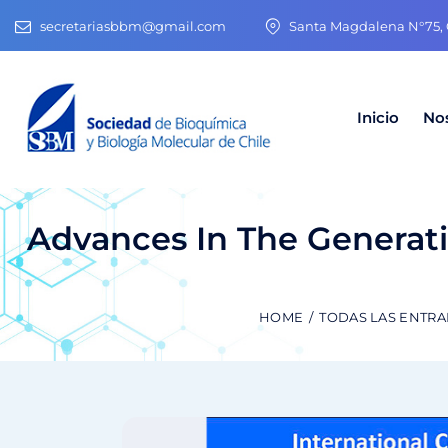
secretariasbbm@gmail.com
Santa Magdalena N°75, O
Inicio
No
Advances In The Generati
HOME
TODAS LAS ENTR