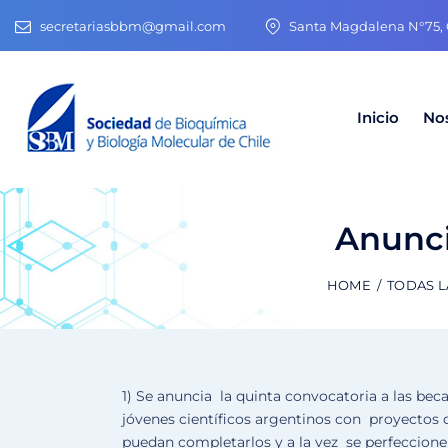
secretariasbbm@gmail.com
Santa Magdalena N°75, O
Inicio
No
Anunci
HOME
TODAS L
1) Se anuncia la quinta convocatoria a las be
jóvenes científicos argentinos con proyectos 
puedan completarlos y a la vez se perfeccione