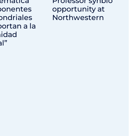
temática
Professor synbio
onentes
opportunity at
ondriales
Northwestern
ortan a la
idad
l”