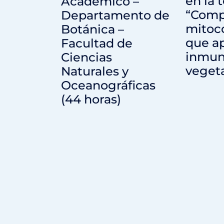
en la 
Académico –
“Comp
Departamento de
mitoc
Botánica –
que ap
Facultad de
inmun
Ciencias
vegeta
Naturales y
Oceanográficas
(44 horas)