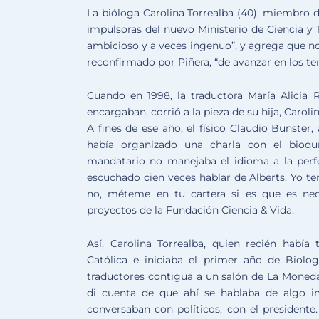
La bióloga Carolina Torrealba (40), miembro d
impulsoras del nuevo Ministerio de Ciencia y 
ambicioso y a veces ingenuo”, y agrega que no
reconfirmado por Piñera, “de avanzar en los te
Cuando en 1998, la traductora María Alicia 
encargaban, corrió a la pieza de su hija, Caroli
A fines de ese año, el físico Claudio Bunster,
había organizado una charla con el bioqu
mandatario no manejaba el idioma a la perf
escuchado cien veces hablar de Alberts. Yo ten
no, méteme en tu cartera si es que es nece
proyectos de la Fundación Ciencia & Vida.
Así, Carolina Torrealba, quien recién había
Católica e iniciaba el primer año de Biolog
traductores contigua a un salón de La Moneda
di cuenta de que ahí se hablaba de algo im
conversaban con políticos, con el presidente