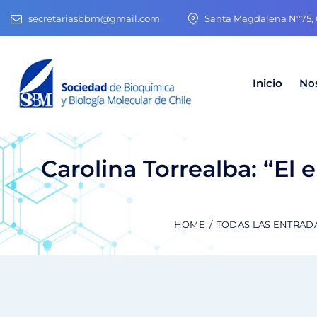
secretariasbbm@gmail.com
Santa Magdalena N°75, O
Inicio
No
Carolina Torrealba: “El
HOME
TODAS LAS ENTRAD