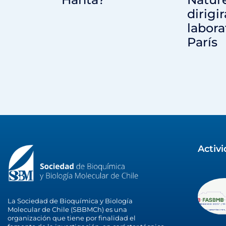
dirigi
labora
París
Activ
La Sociedad de Bioquímica y Biología
Molecular de Chile (SBBMCh) es una
organización que tiene por finalidad el