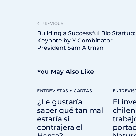
PREVIOUS
Building a Successful Bio Startup:
Keynote by Y Combinator
President Sam Altman
You May Also Like
ENTREVISTAS Y CARTAS
ENTREVIS
¿Le gustaría
El inv
saber qué tan mal
chilen
estaría si
trabaj
contrajera el
porta
Hanta?
Natur