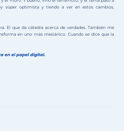
 y el moro. Y bueno, vino el terremoto, y el tema pasó a
y súper optimista y tiendo a ver en estos cambios,
cura. El que da cátedra acerca de verdades. También me
ransforma en uno más mesiánico. Cuando se dice que la
 en el papel digital.