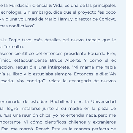
e la Fundación Ciencia & Vida, es una de las principales
Tecnología. Sin embargo, dice que el proyecto “es poco
 vio una voluntad de Mario Hamuy, director de Conicyt,
mas conflictivos”.
Ruiz Tagle tuvo más detalles del nuevo trabajo que le
na Torrealba.
 asesor científico del entonces presidente Eduardo Frei,
ímico estadounidense Bruce Alberts. Y como el ex
ección, recurrió a una intérprete. “Mi mamá me había
ía su libro y lo estudiaba siempre. Entonces le dije: ‘Ah
sario. Voy contigo’”, relata la encargada de nuevos
 terminado de estudiar Bachillerato en la Universidad
ía, logró instalarse junto a su madre en la pieza de
. “Era una reunión chica, yo no entendía nada, pero me
portante. Vi cómo científicos chilenos y extranjeros
. Eso me marcó. Pensé: ‘Esta es la manera perfecta de