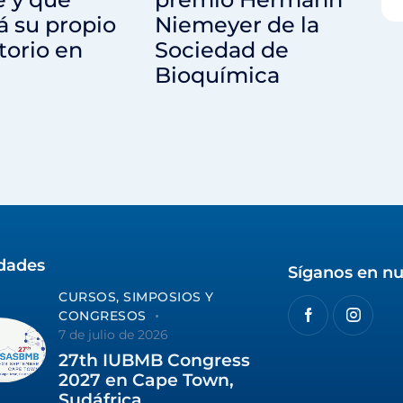
rá su propio
Niemeyer de la
torio en
Sociedad de
Bioquímica
idades
Síganos en nu
CURSOS, SIMPOSIOS Y
CONGRESOS
7 de julio de 2026
27th IUBMB Congress
2027 en Cape Town,
Sudáfrica