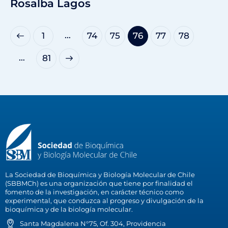
Rosalba Lagos
…
1
74
75
76
77
78
…
>
81
La Sociedad de Bioquímica y Biología Molecular de Chile
(SBBMCh) es una organización que tiene por finalidad el
fomento de la investigación, en carácter técnico como
experimental, que conduzca al progreso y divulgación de la
bioquímica y de la biología molecular.
Santa Magdalena N°75, Of. 304, Providencia