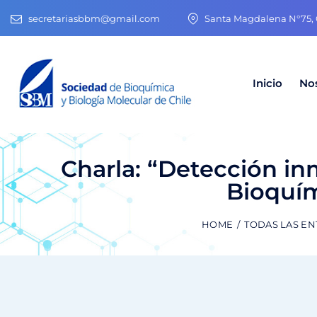
secretariasbbm@gmail.com
Santa Magdalena N°75, O
Inicio
No
Charla: “Detección in
Bioquí
HOME
TODAS LAS E