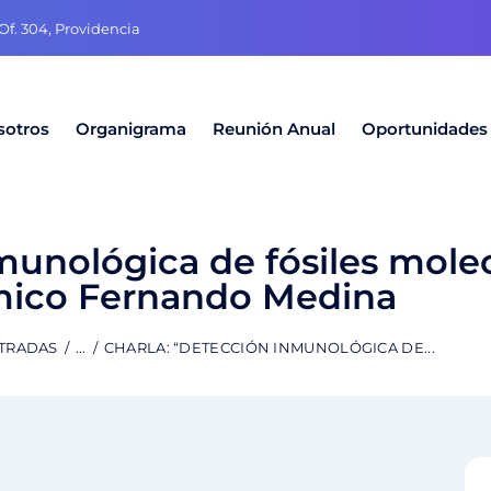
f. 304, Providencia
sotros
Organigrama
Reunión Anual
Oportunidades
munológica de fósiles molec
mico Fernando Medina
NTRADAS
...
CHARLA: “DETECCIÓN INMUNOLÓGICA DE...