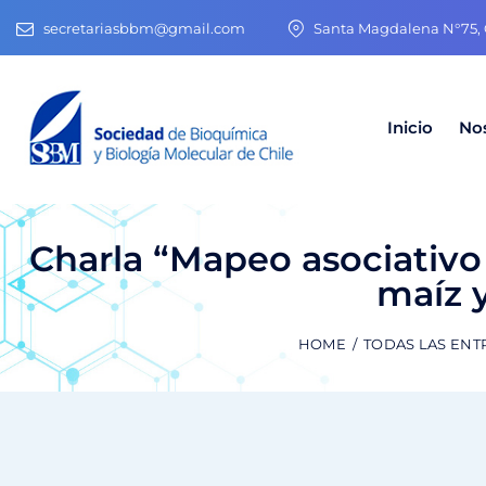
secretariasbbm@gmail.com
Santa Magdalena N°75, O
Inicio
No
Charla “Mapeo asociativo
maíz y
HOME
TODAS LAS ENT