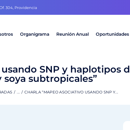
f. 304, Providencia
sotros
Organigrama
Reunión Anual
Oportunidades
 usando SNP y haplotipos d
 soya subtropicales”
RADAS
...
CHARLA “MAPEO ASOCIATIVO USANDO SNP Y...