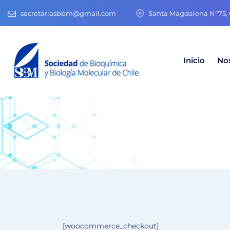
secretariasbbm@gmail.com
Santa Magdalena N°75, O
Inicio
No
[woocommerce_checkout]