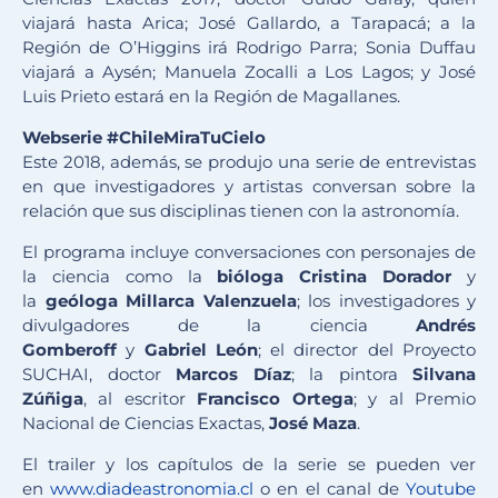
viajará hasta Arica; José Gallardo, a Tarapacá; a la
Región de O’Higgins irá Rodrigo Parra; Sonia Duffau
viajará a Aysén; Manuela Zocalli a Los Lagos; y José
Luis Prieto estará en la Región de Magallanes.
Webserie #ChileMiraTuCielo
Este 2018, además, se produjo una serie de entrevistas
en que investigadores y artistas conversan sobre la
relación que sus disciplinas tienen con la astronomía.
El programa incluye conversaciones con personajes de
la ciencia como la
bióloga Cristina Dorador
y
la
geóloga Millarca Valenzuela
; los investigadores y
divulgadores de la ciencia
Andrés
Gomberoff
y
Gabriel León
; el director del Proyecto
SUCHAI, doctor
Marcos Díaz
; la pintora
Silvana
Zúñiga
, al escritor
Francisco Ortega
; y al Premio
Nacional de Ciencias Exactas,
José Maza
.
El trailer y los capítulos de la serie se pueden ver
en
www.diadeastronomia.cl
o en el canal de
Youtube