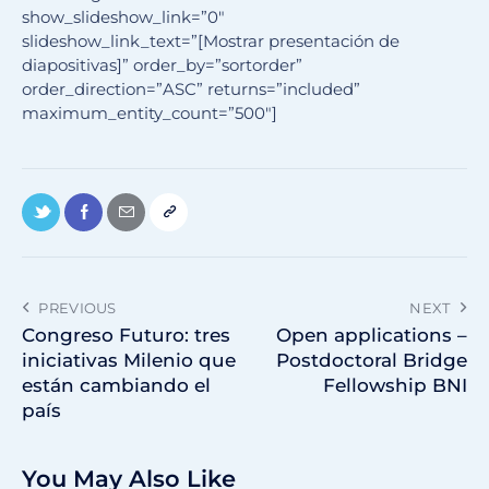
show_slideshow_link=”0″
slideshow_link_text=”[Mostrar presentación de
diapositivas]” order_by=”sortorder”
order_direction=”ASC” returns=”included”
maximum_entity_count=”500″]
PREVIOUS
NEXT
Congreso Futuro: tres
Open applications –
iniciativas Milenio que
Postdoctoral Bridge
están cambiando el
Fellowship BNI
país
You May Also Like