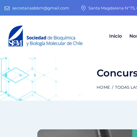
secretariasbbm@gmail.com
Santa Magdalena N°75, O
Inicio
No
Concurs
HOME
TODAS LA