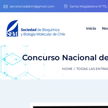
secretariasbbm@gmail.com
Santa Magdalena N°75, O
Inicio
No
Concurso Nacional d
HOME
TODAS LAS ENTRA