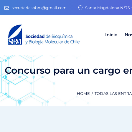
secretariasbbm@gmail.com
Santa Magdalena N°75, O
Inicio
No
Concurso para un cargo en
HOME
TODAS LAS ENTR