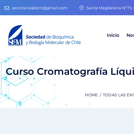
secretariasbbm@gmail.com
Santa Magdalena N°75, O
Inicio
No
Curso Cromatografía Líqui
HOME
TODAS LAS EN