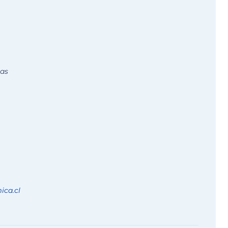
cas
ca.cl