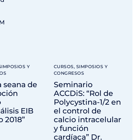
GM
SIMPOSIOS Y
CURSOS, SIMPOSIOS Y
OS
CONGRESOS
a seana de
Seminario
pción
ACCDiS: “Rol de
o
Polycystina-1/2 en
álisis EIB
el control de
o 2018”
calcio intracelular
y función
cardíaca” Dr.