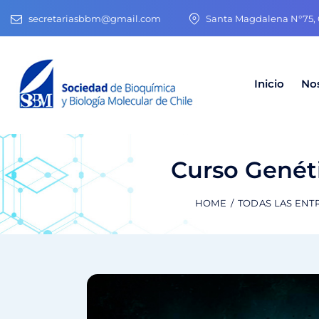
secretariasbbm@gmail.com
Santa Magdalena N°75, O
Inicio
No
Curso Genét
HOME
TODAS LAS ENT