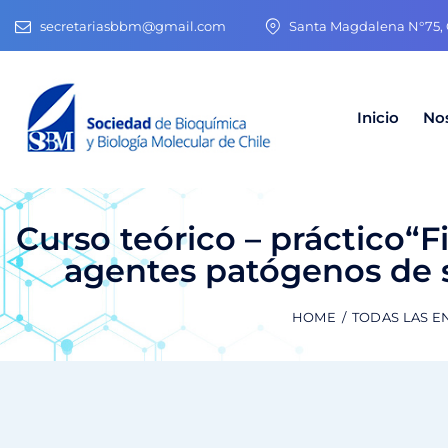
secretariasbbm@gmail.com
Santa Magdalena N°75, O
Inicio
No
Curso teórico – práctico“F
agentes patógenos de 
HOME
TODAS LAS E