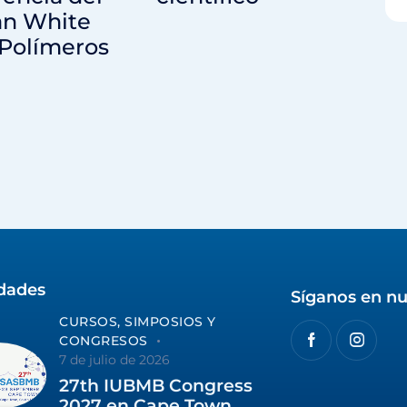
an White
 Polímeros
idades
Síganos en nu
CURSOS, SIMPOSIOS Y
CONGRESOS
7 de julio de 2026
27th IUBMB Congress
2027 en Cape Town,