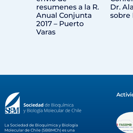
resumenes a la R.
Dr. Al
Anual Conjunta
sobre
2017 – Puerto
Varas
Activ
La Sociedad de Bioquímica y Biología
Molecular de Chile (SBBMCh) es una