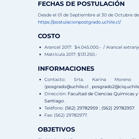
FECHAS DE POSTULACIÓN
Desde el 01 de Septiembre al 30 de Octubre d
https://postulacionpostgrado.uchile.cl/
COSTO
Arancel 2017: $4.045.000.- / Arancel extranj
Matrícula 2017: $131.250.-
INFORMACIONES
Contacto: Srta. Karina Moreno M
(
posgrado@uchile.cl
,
posgrado2@ciq.uchile
Dirección:
Facultad de Ciencias Químicas y
Santiago
.
Teléfono:
(562) 29782959
;
(562) 29782957
.
Fax: (562) 29782977.
OBJETIVOS