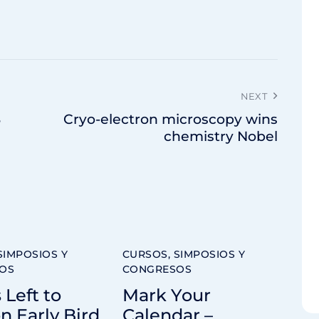
NEXT
8
Cryo-electron microscopy wins
chemistry Nobel
SIMPOSIOS Y
CURSOS, SIMPOSIOS Y
OS
CONGRESOS
 Left to
Mark Your
n Early Bird
Calendar –