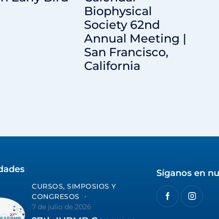
Biophysical
Society 62nd
Annual Meeting |
San Francisco,
California
idades
Síganos en nu
CURSOS, SIMPOSIOS Y
CONGRESOS
7 de julio de 2026