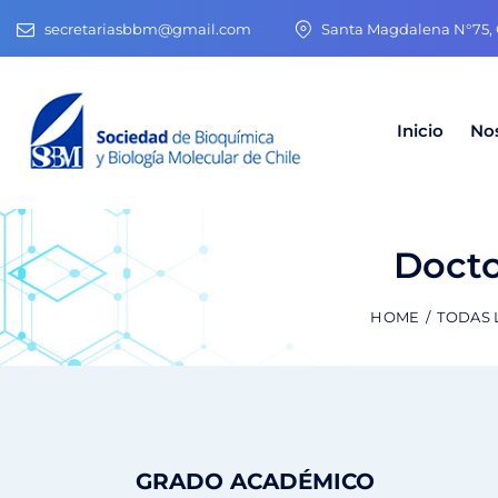
secretariasbbm@gmail.com
Santa Magdalena N°75, O
Inicio
No
Docto
HOME
TODAS 
GRADO ACADÉMICO