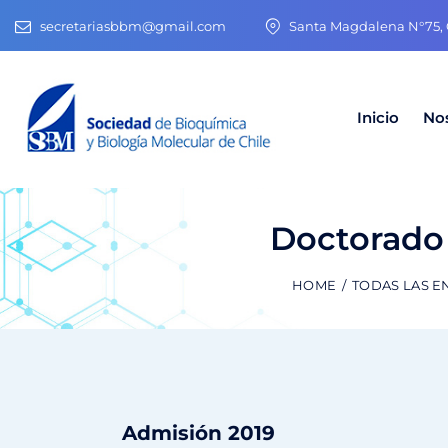
secretariasbbm@gmail.com
Santa Magdalena N°75, O
Inicio
No
Doctorado
HOME
TODAS LAS E
Admisión 2019