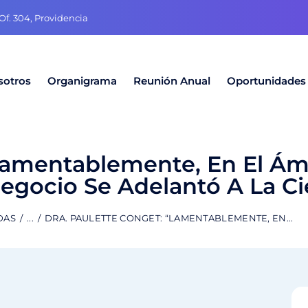
f. 304, Providencia
sotros
Organigrama
Reunión Anual
Oportunidades
“Lamentablemente, En El Ám
Negocio Se Adelantó A La Ci
DAS
...
DRA. PAULETTE CONGET: “LAMENTABLEMENTE, EN...