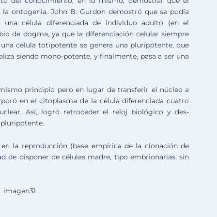
unto del conocimiento, en lo mismo, demostrar que el
r la ontogenia. John B. Gurdon demostró que se podía
 una célula diferenciada de individuo adulto (en el
bio de dogma, ya que la diferenciación celular siempre
una célula totipotente se genera una pluripotente, que
liza siendo mono-potente, y finalmente, pasa a ser una
ismo principio pero en lugar de transferir el núcleo a
poró en el citoplasma de la célula diferenciada cuatro
lear. Así, logró retroceder el reloj biológico y des-
 pluripotente.
en la reproducción (base empírica de la clonación de
dad de disponer de células madre, tipo embrionarias, sin