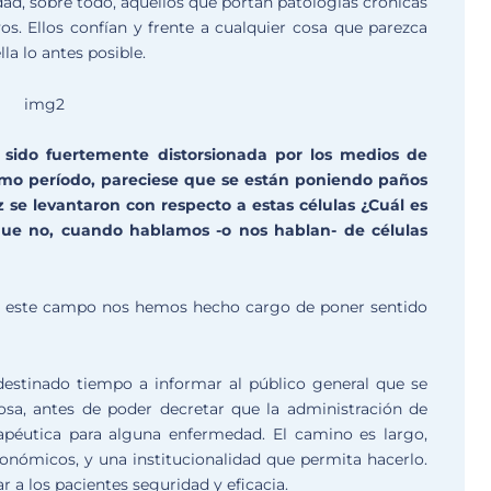
dad, sobre todo, aquellos que portan patologías crónicas
s. Ellos confían y frente a cualquier cosa que parezca
la lo antes posible.
ha sido fuertemente distorsionada por los medios de
imo período, pareciese que se están poniendo paños
z se levantaron con respecto a estas células ¿Cuál es
 que no, cuando hablamos -o nos hablan- de células
n este campo nos hemos hecho cargo de poner sentido
estinado tiempo a informar al público general que se
osa, antes de poder decretar que la administración de
rapéutica para alguna enfermedad. El camino es largo,
nómicos, y una institucionalidad que permita hacerlo.
r a los pacientes seguridad y eficacia.