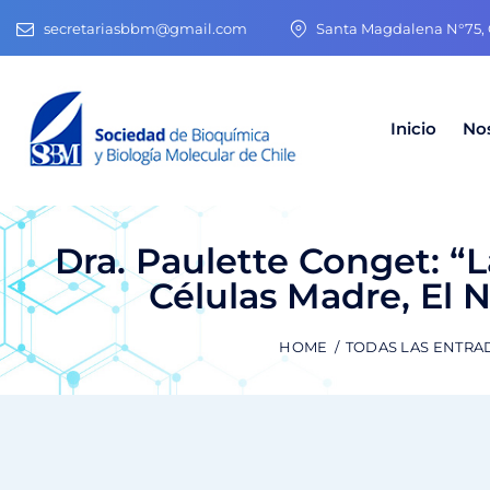
secretariasbbm@gmail.com
Santa Magdalena N°75, O
Inicio
No
Dra. Paulette Conget: 
Células Madre, El 
HOME
TODAS LAS ENTRA