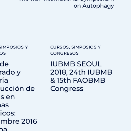
on Autophagy
SIMPOSIOS Y
CURSOS, SIMPOSIOS Y
OS
CONGRESOS
 de
IUBMB SEOUL
rado y
2018, 24th IUBMB
ría
& 15th FAOBMB
ducción de
Congress
s en
mas
icos:
embre 2016
ba