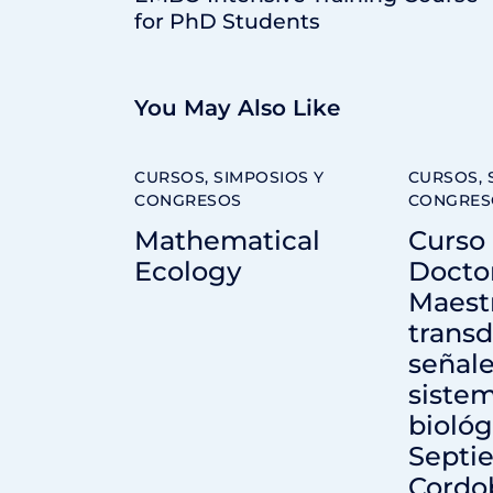
for PhD Students
You May Also Like
CURSOS, SIMPOSIOS Y
CURSOS, 
CONGRESOS
CONGRES
Mathematical
Curso
Ecology
Docto
Maest
trans
señale
siste
biológ
Septi
Cordo