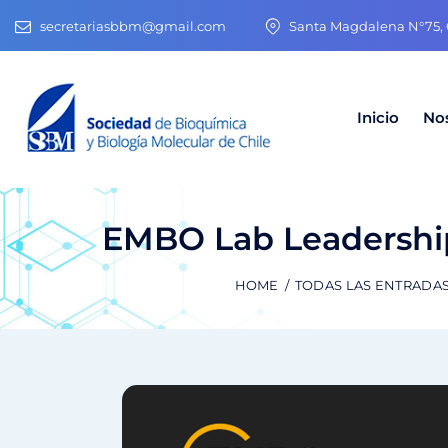
secretariasbbm@gmail.com
Santa Magdalena N°75, O
Inicio
No
EMBO Lab Leadership
HOME
TODAS LAS ENTRADA