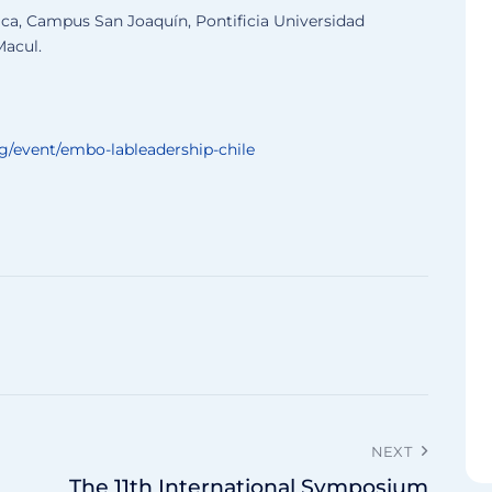
dica, Campus San Joaquín, Pontificia Universidad
Macul.
g/event/embo-lableadership-chile
NEXT
The 11th International Symposium