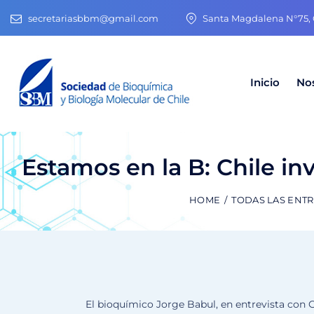
secretariasbbm@gmail.com
Santa Magdalena N°75, O
Inicio
No
Estamos en la B: Chile in
HOME
TODAS LAS ENT
El bioquímico Jorge Babul, en entrevista con 