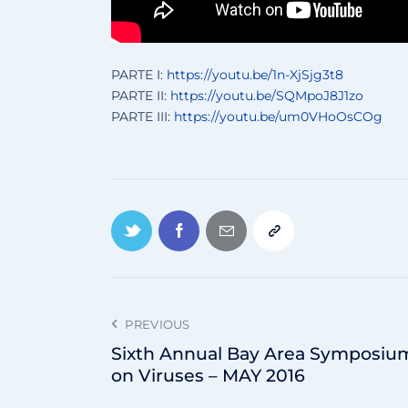
PARTE I:
https://youtu.be/1n-XjSjg3t8
PARTE II:
https://youtu.be/SQMpoJ8J1zo
PARTE III:
https://youtu.be/um0VHoOsCOg
PREVIOUS
Sixth Annual Bay Area Symposiu
on Viruses – MAY 2016