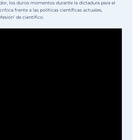
gador, los duros momentos durante la dictadura para el
rítica frente a las políticas científicas actuales,
fesión’ de científico.