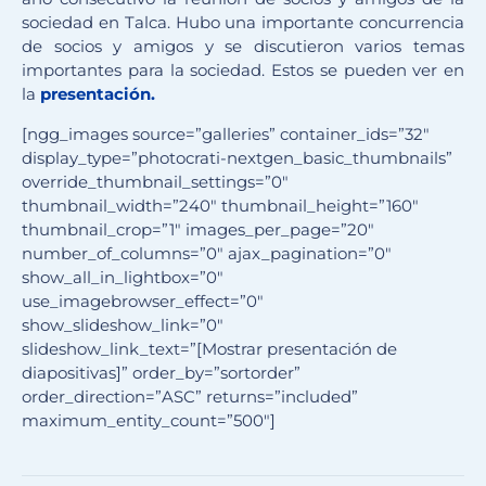
sociedad en Talca. Hubo una importante concurrencia
de socios y amigos y se discutieron varios temas
importantes para la sociedad. Estos se pueden ver en
la
presentación.
[ngg_images source=”galleries” container_ids=”32″
display_type=”photocrati-nextgen_basic_thumbnails”
override_thumbnail_settings=”0″
thumbnail_width=”240″ thumbnail_height=”160″
thumbnail_crop=”1″ images_per_page=”20″
number_of_columns=”0″ ajax_pagination=”0″
show_all_in_lightbox=”0″
use_imagebrowser_effect=”0″
show_slideshow_link=”0″
slideshow_link_text=”[Mostrar presentación de
diapositivas]” order_by=”sortorder”
order_direction=”ASC” returns=”included”
maximum_entity_count=”500″]