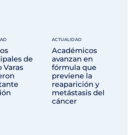
DAD
ACTUALIDAD
ios
Académicos
ipales de
avanzan en
 Varas
fórmula que
eron
previene la
tante
reaparición y
ión
metástasis del
cáncer