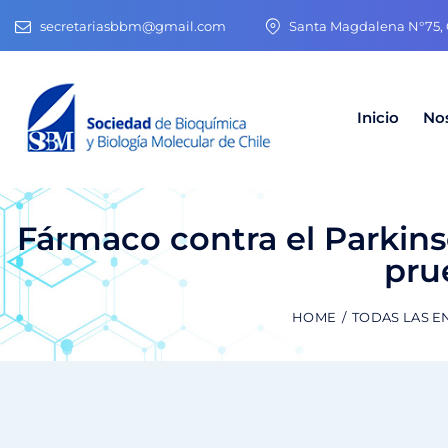
secretariasbbm@gmail.com
Santa Magdalena N°75, O
Inicio
No
Fármaco contra el Parkins
pru
HOME
TODAS LAS E