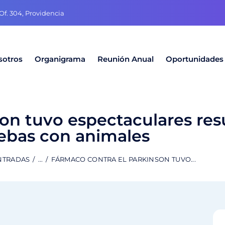
f. 304, Providencia
sotros
Organigrama
Reunión Anual
Oportunidades
on tuvo espectaculares resu
ebas con animales
NTRADAS
...
FÁRMACO CONTRA EL PARKINSON TUVO...