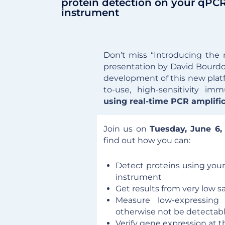
protein detection on your qPC
instrument
Don’t miss “Introducing th
presentation by David Bourdo
development of this new platf
to-use, high-sensitivity i
using real-time PCR amplifi
Join us on
Tuesday, June 6, 
find out how you can:
Detect proteins using your
instrument
Get results from very low 
Measure low-expressing
otherwise not be detectab
Verify gene expression at t