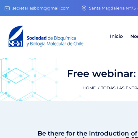
secretariasbbm@gmail.com
Santa Magdalena N°75, O
Inicio
No
Free webinar:
HOME
TODAS LAS ENT
Be there for the introduction 