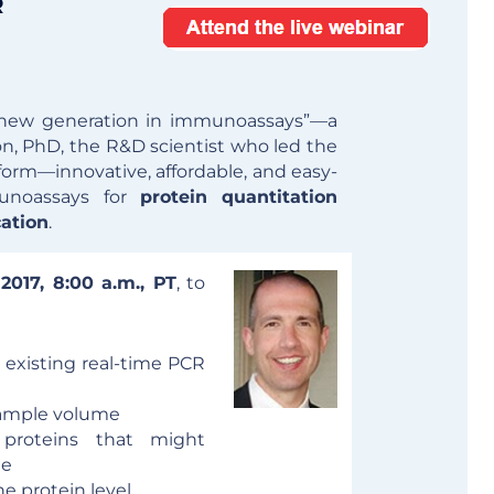
R
e new generation in immunoassays”—a
n, PhD, the R&D scientist who led the
orm—innovative, affordable, and easy-
mmunoassays for
protein quantitation
cation
.
2017, 8:00 a.m., PT
, to
 existing real-time PCR
sample volume
 proteins that might
le
he protein level