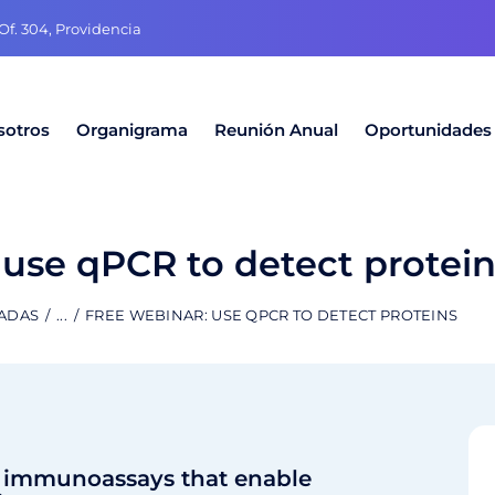
f. 304, Providencia
sotros
Organigrama
Reunión Anual
Oportunidades
 use qPCR to detect protei
RADAS
...
FREE WEBINAR: USE QPCR TO DETECT PROTEINS
of immunoassays that enable