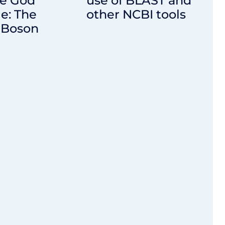
he God
use of BLAST and
le: The
other NCBI tools
 Boson