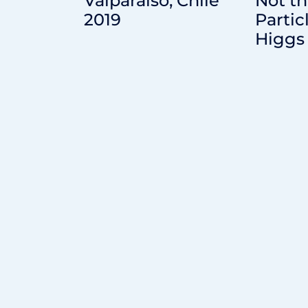
Valparaíso, Chile
Not t
2019
Partic
Higgs