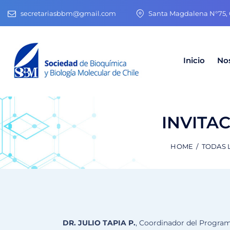
secretariasbbm@gmail.com
Santa Magdalena N°75, O
Inicio
No
INVITA
HOME
TODAS 
DR. JULIO TAPIA P.
, Coordinador del Progra