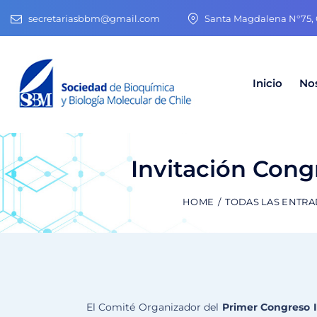
secretariasbbm@gmail.com
Santa Magdalena N°75, O
Inicio
No
Invitación Cong
HOME
TODAS LAS ENTRA
El Comité Organizador del
Primer Congreso 