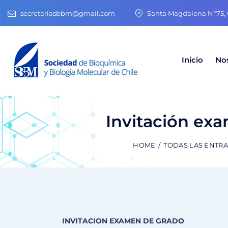
secretariasbbm@gmail.com
Santa Magdalena N°75, O
Inicio
No
Invitación ex
HOME
TODAS LAS ENTR
INVITACION EXAMEN DE GRADO