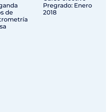
ganda
Pregrado: Enero
os de
2018
trometría
sa