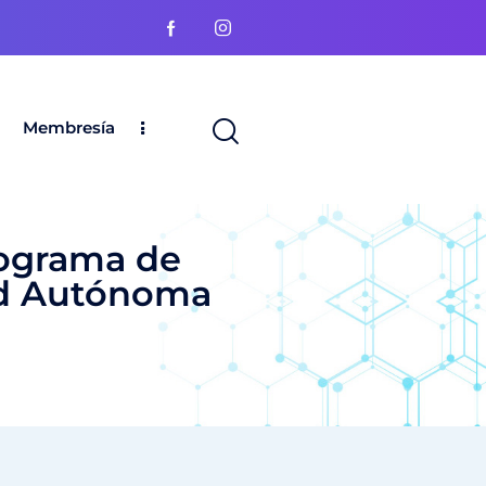
Membresía
rograma de
ad Autónoma