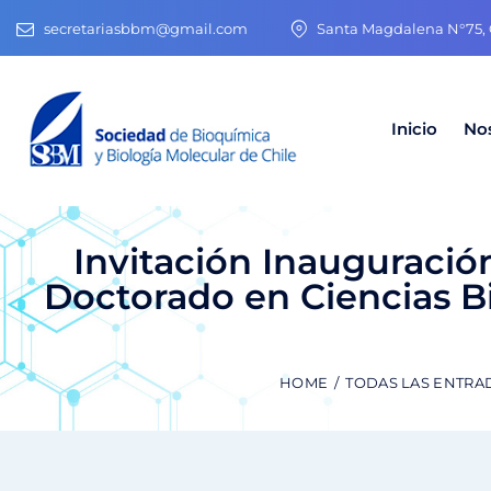
secretariasbbm@gmail.com
Santa Magdalena N°75, O
Inicio
No
Invitación Inauguraci
Doctorado en Ciencias 
HOME
TODAS LAS ENTRA