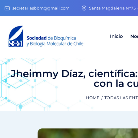
secretariasbbm@gmail.com
Santa Magdalena N°75, O
Inicio
No
Jheimmy Díaz, científica
con la c
HOME
TODAS LAS EN