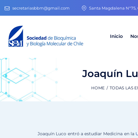
secretariasbbm@gmail.com
Santa Magdalena N°75, O
Inicio
No
Joaquín Lu
HOME
TODAS LAS 
Joaquín Luco entró a estudiar Medicina en la
U