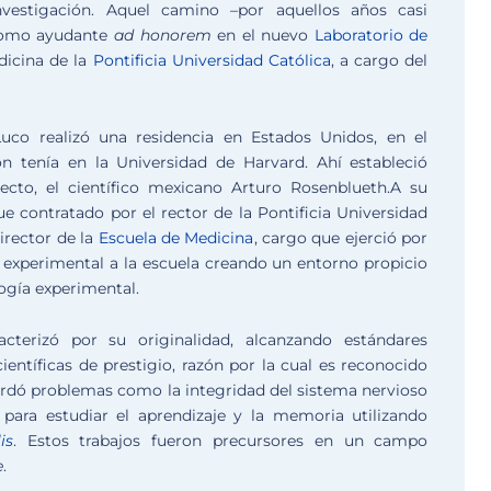
vestigación. Aquel camino ­–por aquellos años casi
e como ayudante
ad honorem
en el nuevo
Laboratorio de
dicina de la
Pontificia Universidad Católica
, a cargo del
Luco realizó una residencia en Estados Unidos, en el
on tenía en la Universidad de Harvard. Ahí estableció
ecto, el científico mexicano Arturo Rosenblueth.A su
ue contratado por el rector de la Pontificia Universidad
irector de la
Escuela de Medicina
, cargo que ejerció por
r experimental a la escuela creando un entorno propicio
logía experimental.
acterizó por su originalidad, alcanzando estándares
ientíficas de prestigio, razón por la cual es reconocido
ordó problemas como la integridad del sistema nervioso
para estudiar el aprendizaje y la memoria utilizando
is
. Estos trabajos fueron precursores en un campo
e
.