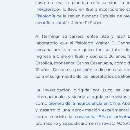
suyo no era la práctica médica sino la in
inexplorado– lo llevó en 1931 a incorporars
Fisiología
de la recién fundada Escuela de Me
científico catalán Jaime Pi Suñer.
Al terminar su carrera, entre 1936 y 1937, 
laboratorio que el fisiólogo Walter B. Cann
cercana amistad con quien fue su tutor dir
regreso a Chile en 1939, y con solo 26 años, f
Católica, monseñor Carlos Casanueva, como d
10 años. Desde esa posición le dio un carácte
para el surgimiento de los laboratorios de Bio
La investigación dirigida por Luco se car
internacionales y siendo acogida en revistas c
como
pionero de la neurociencia en Chile
. Ab
y desarrolló una aproximación experimental 
como modelo
la cucaracha
Blatta oriental
promisorio y se publicaron en la revista
Natur