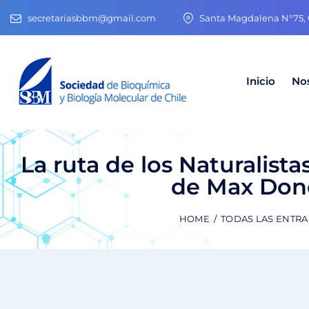
secretariasbbm@gmail.com
Santa Magdalena N°75, O
Inicio
No
La ruta de los Naturalista
de Max Dono
HOME
TODAS LAS ENTR