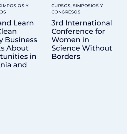
SIMPOSIOS Y
CURSOS, SIMPOSIOS Y
OS
CONGRESOS
and Learn
3rd International
Clean
Conference for
y Business
Women in
ts About
Science Without
unities in
Borders
rnia and