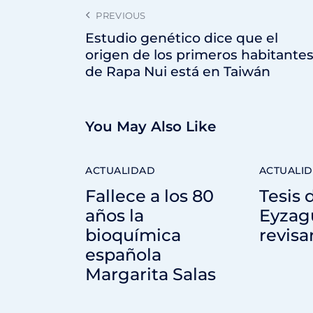
PREVIOUS
Estudio genético dice que el
origen de los primeros habitante
de Rapa Nui está en Taiwán
You May Also Like
ACTUALIDAD
ACTUALI
Fallece a los 80
Tesis d
años la
Eyzagu
bioquímica
revisa
española
Margarita Salas