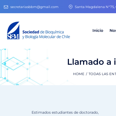
secretariasbbm@gmail.com
Santa Magdalena N°75, O
Inicio
No
Llamado a i
HOME
TODAS LAS EN
Estimados estudiantes de doctorado,