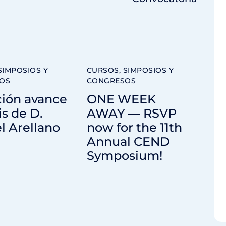
SIMPOSIOS Y
CURSOS, SIMPOSIOS Y
OS
CONGRESOS
ción avance
ONE WEEK
is de D.
AWAY — RSVP
l Arellano
now for the 11th
Annual CEND
Symposium!