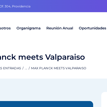
f. 304, Providencia
sotros
Organigrama
Reunión Anual
Oportunidades
anck meets Valparaiso
AS ENTRADAS
...
MAX PLANCK MEETS VALPARAISO