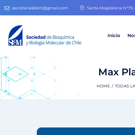
secretariasbbm@gmail.com
Santa Magdalena N°75, O
Inicio
No
Max Pl
HOME
TODAS L