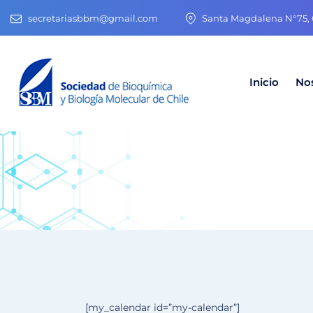
secretariasbbm@gmail.com
Santa Magdalena N°75, O
Inicio
No
[my_calendar id=”my-calendar”]