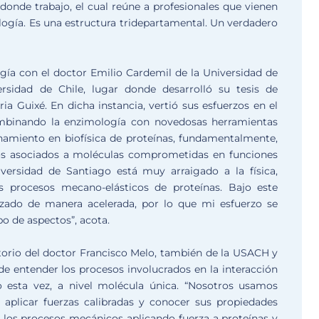
o donde trabajo, el cual reúne a profesionales que vienen
iología. Es una estructura tridepartamental. Un verdadero
gía con el doctor Emilio Cardemil de la Universidad de
rsidad de Chile, lugar donde desarrolló su tesis de
ria Guixé. En dicha instancia, vertió sus esfuerzos en el
combinando la enzimología con novedosas herramientas
enamiento en biofísica de proteínas, fundamentalmente,
os asociados a moléculas comprometidas en funciones
iversidad de Santiago está muy arraigado a la física,
s procesos mecano-elásticos de proteínas. Bajo este
anzado de manera acelerada, por lo que mi esfuerzo se
o de aspectos”, acota.
ratorio del doctor Francisco Melo, también de la USACH y
a de entender los procesos involucrados en la interacción
ro esta vez, a nivel molécula única. “Nosotros usamos
aplicar fuerzas calibradas y conocer sus propiedades
o los procesos mecánicos aplicando fuerza a proteínas y