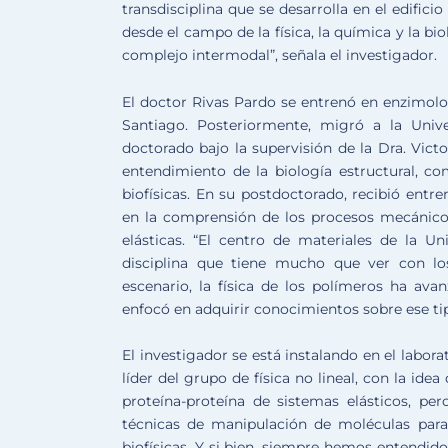
transdisciplina que se desarrolla en el edifici
desde el campo de la física, la química y la b
complejo intermodal”, señala el investigador.
El doctor Rivas Pardo se entrenó en enzimolo
Santiago. Posteriormente, migró a la Unive
doctorado bajo la supervisión de la Dra. Victo
entendimiento de la biología estructural, 
biofísicas. En su postdoctorado, recibió entr
en la comprensión de los procesos mecánic
elásticas. “El centro de materiales de la Un
disciplina que tiene mucho que ver con lo
escenario, la física de los polímeros ha av
enfocó en adquirir conocimientos sobre ese tip
El investigador se está instalando en el labo
líder del grupo de física no lineal, con la ide
proteína-proteína de sistemas elásticos, pe
técnicas de manipulación de moléculas para 
biofísicas. Y si bien, siempre hemos entendid