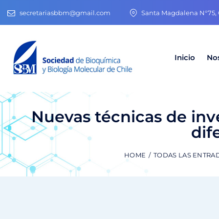
secretariasbbm@gmail.com
Santa Magdalena N°75, O
Inicio
No
Nuevas técnicas de inv
dif
HOME
TODAS LAS ENTRA