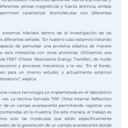
diferentes: pinzas magnéticas y fuerza atómica, ambas
ermiten caracterizar biomoléculas con diferentes
sistemas híbridos dentro de la investigación de las
os diferentes señales. “En nuestro caso estamos tratando
paces de perturbar una proteína elástica de manera
esta interactúa con otras proteínas. Utilizamos una
ada FRET (Föster Resonance Energy Transfer), de modo
scencia y procesos mecánicos a la vez. “En el fondo,
gen para un mismo estudio, y actualmente estamos
oratorio”, explica.
de una nueva tecnología ya implemetada en el laboratorio
vez. La técnica llamada TIRF (Total Internal Reflection
tir de un campo evanescente permitiendo registrar una
 contenidas en la muestra. De esta manera, el trabajo es
mos solo las moléculas que están específicamente
 medio de la generación de un campo evanescente donde