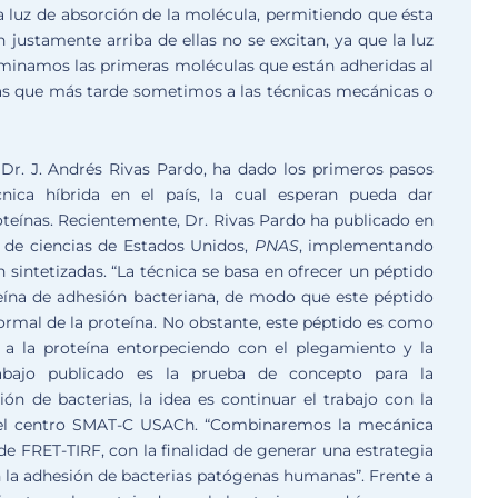
la luz de absorción de la molécula, permitiendo que ésta
 justamente arriba de ellas no se excitan, ya que la luz
uminamos las primeras moléculas que están adheridas al
as que más tarde sometimos a las técnicas mecánicas o
 Dr. J. Andrés Rivas Pardo, ha dado los primeros pasos
nica híbrida en el país, la cual esperan pueda dar
roteínas. Recientemente, Dr. Rivas Pardo ha publicado en
l de ciencias de Estados Unidos,
PNAS
, implementando
 sintetizadas. “La técnica se basa en ofrecer un péptido
teína de adhesión bacteriana, de modo que este péptido
rmal de la proteína. No obstante, este péptido es como
a la proteína entorpeciendo con el plegamiento y la
trabajo publicado es la prueba de concepto para la
n de bacterias, la idea es continuar el trabajo con la
 el centro SMAT-C USACh. “Combinaremos la mecánica
e FRET-TIRF, con la finalidad de generar una estrategia
 la adhesión de bacterias patógenas humanas”. Frente a