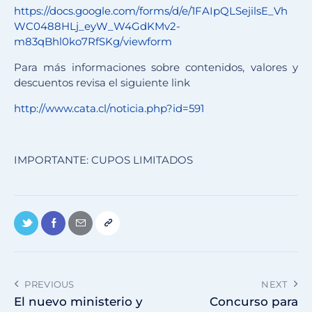
https://docs.google.com/forms/d/e/1FAIpQLSejilsE_Vh
WC0488HLj_eyW_W4GdKMv2-
m83qBhl0ko7RfSKg/viewform
Para más informaciones sobre contenidos, valores y
descuentos revisa el siguiente link
http://www.cata.cl/noticia.php?id=591
IMPORTANTE: CUPOS LIMITADOS
PREVIOUS
NEXT
El nuevo ministerio y
Concurso para