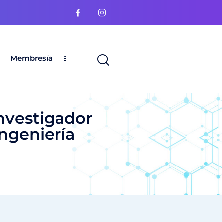
Membresía
nvestigador
ingeniería