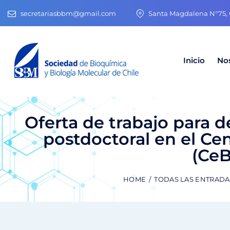
secretariasbbm@gmail.com
Santa Magdalena N°75, O
Inicio
No
Oferta de trabajo para 
postdoctoral en el Ce
(CeB
HOME
TODAS LAS ENTRADA