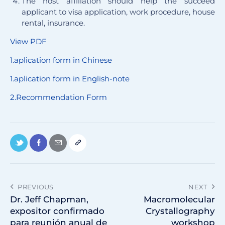
The host affiliation should help the succeed
applicant to visa application, work procedure, house
rental, insurance.
View PDF
1.aplication form in Chinese
1.aplication form in English-note
2.Recommendation Form
PREVIOUS
NEXT
Dr. Jeff Chapman,
Macromolecular
expositor confirmado
Crystallography
para reunión anual de
workshop