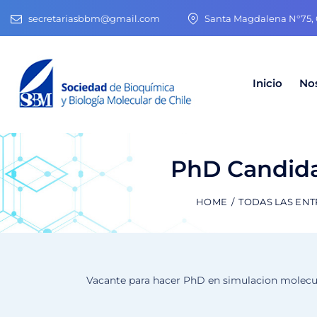
secretariasbbm@gmail.com
Santa Magdalena N°75, O
Inicio
No
PhD Candida
HOME
TODAS LAS EN
Vacante para hacer PhD en simulacion molecul