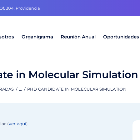
f. 304, Providencia
sotros
Organigrama
Reunión Anual
Oportunidades
te in Molecular Simulation
TRADAS
...
PHD CANDIDATE IN MOLECULAR SIMULATION
ar (
ver aquí
).