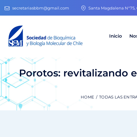
secretariasbbm@gmail.com
Santa Magdalena N°75, O
Inicio
No
Porotos: revitalizando 
HOME
TODAS LAS ENTR