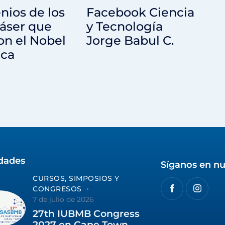
nios de los
Facebook Ciencia
láser que
y Tecnología
on el Nobel
Jorge Babul C.
ica
idades
Síganos en nu
CURSOS, SIMPOSIOS Y
CONGRESOS
7 de julio de 2026
27th IUBMB Congress
2027 en Cape Town,