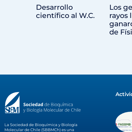
Desarrollo
Los ge
científico al W.C.
rayos 
ganar
de Fís
Activ
La Sociedad de Bioquímica y Biología
Molecular de Chile (SBBMCh) es una