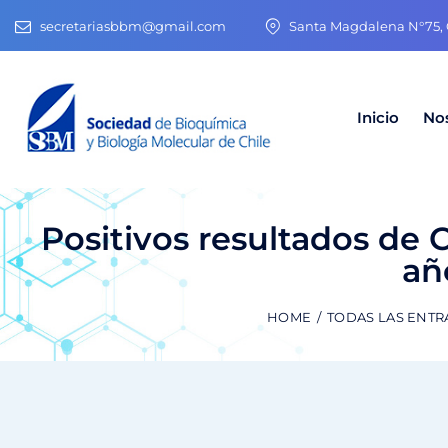
secretariasbbm@gmail.com
Santa Magdalena N°75, O
Inicio
No
Positivos resultados d
añ
HOME
TODAS LAS ENT