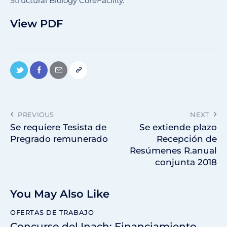
Structural Biology CoreFacility.
View PDF
PREVIOUS
NEXT
Se requiere Tesista de
Se extiende plazo
Pregrado remunerado
Recepción de
Resúmenes R.anual
conjunta 2018
You May Also Like
OFERTAS DE TRABAJO
Concurso del Inach: Financiamiento