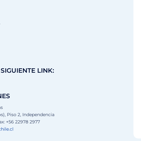
5
SIGUIENTE LINK:
NES
as
), Piso 2, Independencia
ax: +56 22978 2977
ile.cl