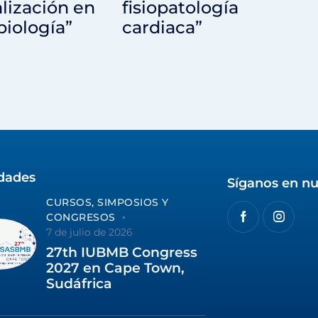
lización en
fisiopatología
iología”
cardiaca”
idades
Síganos en nu
CURSOS, SIMPOSIOS Y
CONGRESOS
7 de julio de 2026
27th IUBMB Congress
2027 en Cape Town,
Sudáfrica