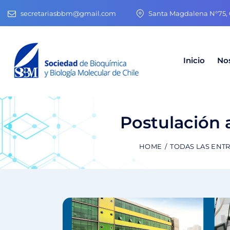
secretariasbbm@gmail.com
Santa Magdalena N°75, O
Inicio
No
Postulación 
HOME
TODAS LAS ENT