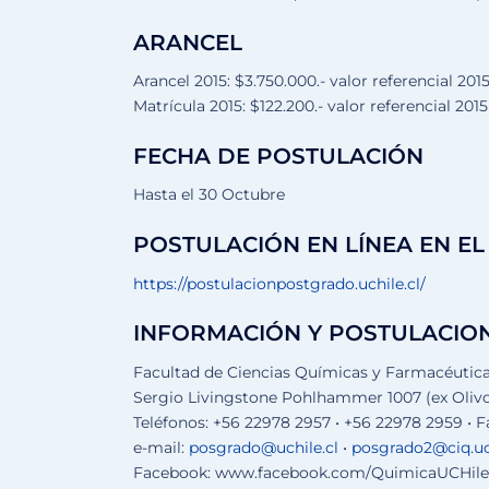
ARANCEL
Arancel 2015: $3.750.000.- valor referencial 201
Matrícula 2015: $122.200.- valor referencial 2015
FECHA DE POSTULACIÓN
Hasta el 30 Octubre
POSTULACIÓN EN LÍNEA EN EL 
https://postulacionpostgrado.uchile.cl/
INFORMACIÓN Y POSTULACIO
Facultad de Ciencias Químicas y Farmacéutic
Sergio Livingstone Pohlhammer 1007 (ex Olivos
Teléfonos: +56 22978 2957 • +56 22978 2959 • F
e-mail:
posgrado@uchile.cl
•
posgrado2@ciq.uch
Facebook: www.facebook.com/QuimicaUCHile