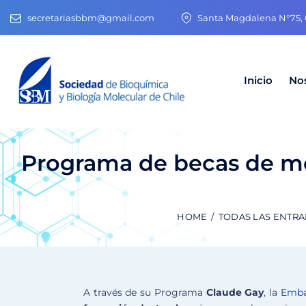
secretariasbbm@gmail.com
Santa Magdalena N°75, O
Inicio
No
Programa de becas de mov
HOME
TODAS LAS ENTR
A través de su Programa
Claude Gay
, la
Emba