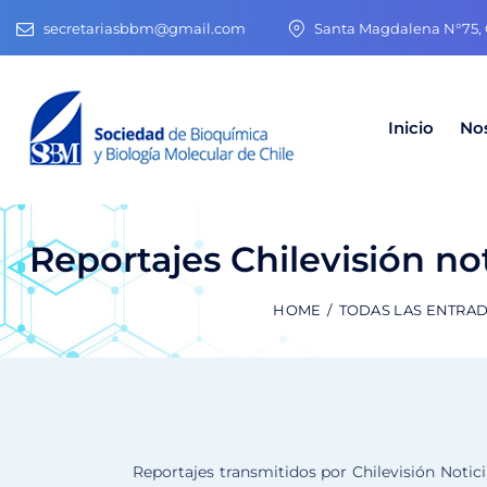
secretariasbbm@gmail.com
Santa Magdalena N°75, O
Inicio
No
Reportajes Chilevisión not
HOME
TODAS LAS ENTRA
Reportajes transmitidos por Chilevisión Notic