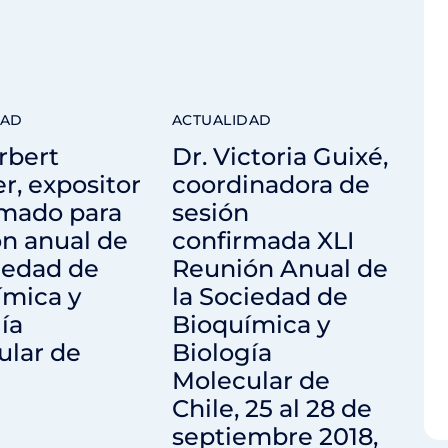
DAD
ACTUALIDAD
rbert
Dr. Victoria Guixé,
r, expositor
coordinadora de
rmado para
sesión
n anual de
confirmada XLI
iedad de
Reunión Anual de
ímica y
la Sociedad de
ía
Bioquímica y
ular de
Biología
Molecular de
Chile, 25 al 28 de
septiembre 2018,