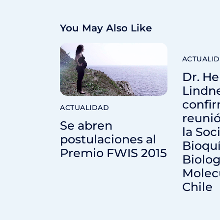
You May Also Like
ACTUALI
Dr. He
Lindne
confi
ACTUALIDAD
reunió
Se abren
la Soc
postulaciones al
Bioqu
Premio FWIS 2015
Biolog
Molec
Chile